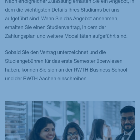
Nach erfolgreicher Zulassung erhalten Sie ein Angebot, in
Seiten ist und die folgenden Angaben enthält:
der Einschreibung und der Priorisierung von
dem die wichtigsten Details Ihres Studiums bei uns
Bewerbern, die sich für Stipendien wie DAAD,
aufgeführt sind. Wenn Sie das Angebot annehmen,
LPDP und Colfuturo bewerben. Diese
erhalten Sie einen Studienvertrag, in dem der
Ihre Beziehung zum Autor
Informationen haben keinen Einfluss auf Ihre
Zahlungsplan und weitere Modalitäten aufgeführt sind.
Ihre Qualitäten/Erfolge/Ambitionen in Ihrem
Berechtigung für unsere Stipendien.
jeweiligen Fachgebiet
Sobald Sie den Vertrag unterzeichnet und die
Ihre Persönlichkeitsmerkmale
Studiengebühren für das erste Semester überwiesen
haben, können Sie sich an der RWTH Business School
Die Kontaktdaten des Autors
und der RWTH Aachen einschreiben.
Wir akzeptieren auch gerne Arbeitszeugnisse als
Empfehlungsschreiben, wenn diese die oben
genannten Anforderungen erfüllen.
Wichtig:
Bei jedem Empfehlungsschreiben muss
einen Authentizitätsnachweis (Unterschrit,