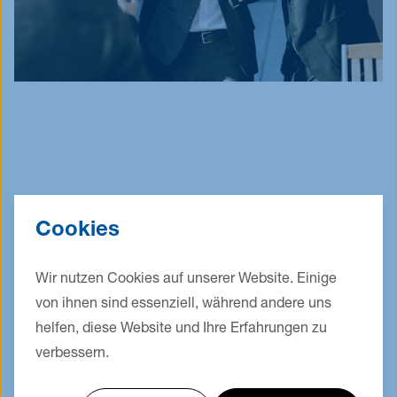
Cookies
Wir nutzen Cookies auf unserer Website. Einige
von ihnen sind essenziell, während andere uns
Failed to load form. Please double check the
helfen, diese Website und Ihre Erfahrungen zu
form identifier and external domain settings.
verbessern.
Einstellungen
Alle akzeptieren