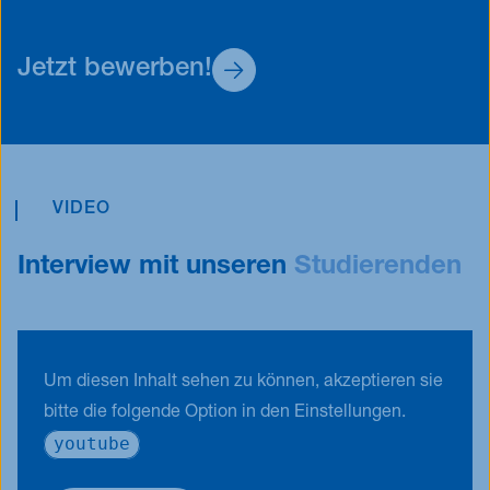
Motivationsschreiben
Mind. 1 Empfehlungsschreiben
Jetzt bewerben!
Abschlusszeugnis über einen in Deutschland
anerkannten Hochschulabschluss
Notenspiegel
Andere Leistungsnachweise/Bewertungen, z.B.
VIDEO
Englisch-Zertifikat, weitere Qualifikationen (nicht
Interview mit unseren
Studierenden
obligatorisch für die Zulassung)
Um diesen Inhalt sehen zu können, akzeptieren sie
bitte die folgende Option in den Einstellungen.
youtube