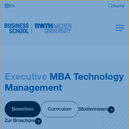
EN
Suche
Zum Hauptinhalt springen
Suche
MBA
Master
Suchen
Executive
MBA Technology
Offene Kurse
Für Unternehmen
Management
RWTH Business School
Bewerben
Curriculum
Studienreisen
Jetzt bewerben
Zur Broschüre