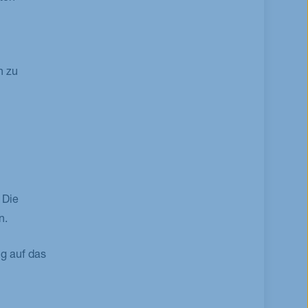
n zu
 Die
n.
g auf das