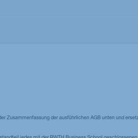
M.Sc. Sustainability Management: Technology,
Analytics & Transformation
 der Zusammenfassung der ausführlichen AGB unten und ersetz