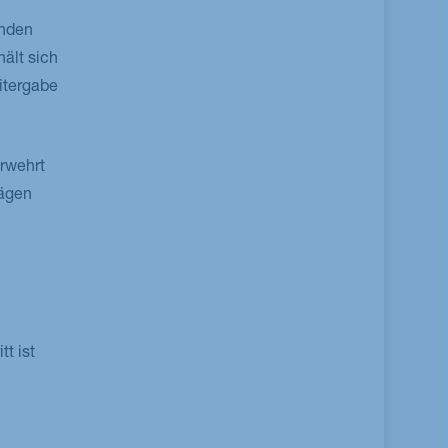
enden
ält sich
itergabe
rwehrt
rägen
t ist