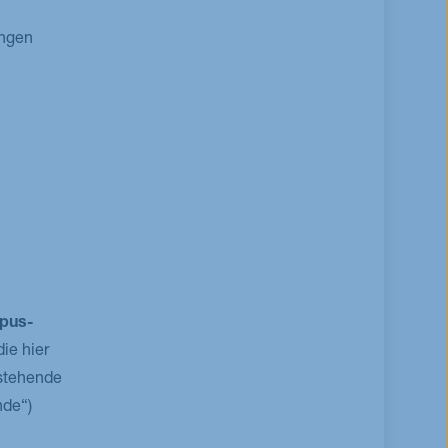
ungen
pus-
ie hier
stehende
nde“)