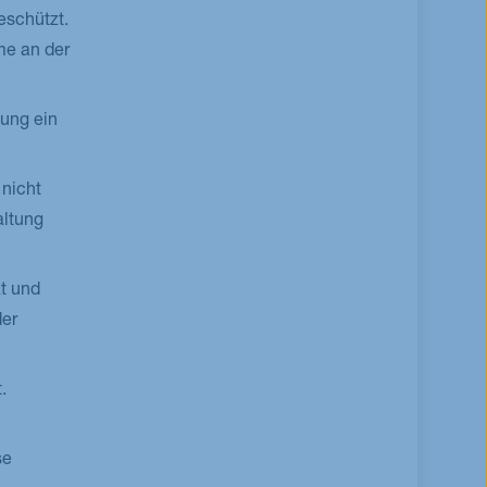
eschützt.
me an der
tung ein
 nicht
altung
ät und
der
.
se