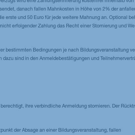
verzugs wird eine Zahlungserinnerung kostenfrei innerhalb von
sendet, danach fallen Mahnkosten in Höhe von 2% der anfall
e erste und 50 Euro für jede weitere Mahnung an. Optional beh
 nicht erfolgender Zahlung das Recht einer Stornierung und We
ter bestimmten Bedingungen je nach Bildungsveranstaltung ve
 dazu sind in den Anmeldebestätigungen und Teilnehmervert
erechtigt, ihre verbindliche Anmeldung stornieren. Der Rücktrit
punkt der Absage an einer Bildungsveranstaltung, fallen