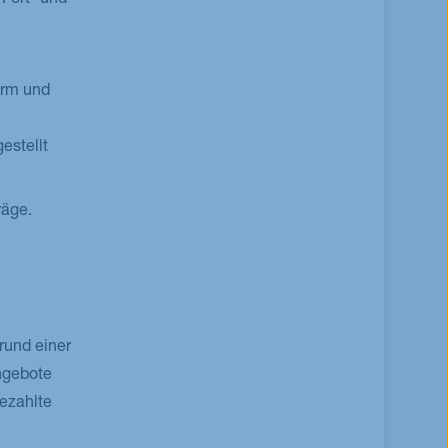
Fort- und
orm und
estellt
räge.
rund einer
ngebote
gezahlte