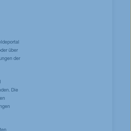
ldeportal
der über
ungen der
d
nden. Die
hen
ungen
ten