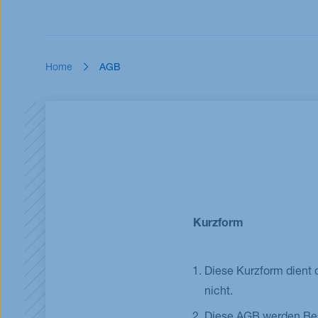
Überblick
Übersicht Master-Programme
Stipendien
Home
AGB
Kurzform
Diese Kurzform dient
nicht.