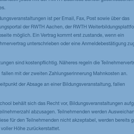
tandteil jedes mit der RWTH Business School geschlossenen 
es.
ungsveranstaltungen ist per Email, Fax, Post sowie über das
ungsportal der RWTH Aachen, der RWTH Weiterbildungsplattf
eite möglich. Ein Vertrag kommt erst zustande, wenn ein
hmervertrag unterschrieben oder eine Anmeldebestätigung zug
ungen sind kostenpflichtig. Näheres regeln die Teilnehmervert
fallen mit der zweiten Zahlungserinnerung Mahnkosten an.
eitpunkt der Absage an einer Bildungsveranstaltung, fallen
ool behält sich das Recht vor, Bildungsveranstaltungen aufg
Teilnehmerzahl abzusagen. Teilnehmenden werden Ausweicha
iese für den Teilnehmenden nicht akzeptabel, werden bereits 
voller Höhe zurückerstattet.