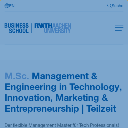
EN
Suche
Zum Hauptinhalt springen
Suche
MBA
Master
Suchen
M.Sc.
Management &
Offene Kurse
Für Unternehmen
Engineering in Technology,
RWTH Business School
Innovation, Marketing &
Entrepreneurship | Teilzeit
Jetzt bewerben
Der flexible Management Master für Tech Professionals!