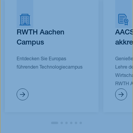
RWTH Aachen
AAC
Campus
akkre
Entdecken Sie Europas
Genieße
führenden Technologiecampus
Lehre de
Wirtsch
RWTH A