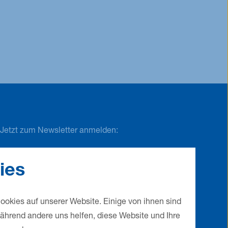
Jetzt zum Newsletter anmelden:
Um diesen Inhalt sehen zu können, akzeptieren sie
ies
bitte die folgende Option in den Einstellungen.
externalEmbed
ookies auf unserer Website. Einige von ihnen sind
während andere uns helfen, diese Website und Ihre
Einstellungen