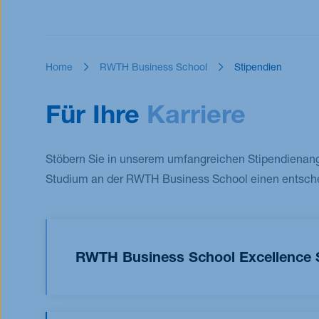
Überblick
Übersicht Master-Programme
Stipendien
Home
RWTH Business School
Stipendien
Für Ihre
Karriere
Stöbern Sie in unserem umfangreichen Stipendienan
Studium an der RWTH Business School einen entsch
RWTH Business School Excellence 
Mit dem RWTH Business School Excellence Sch