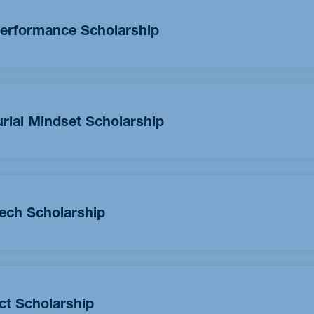
zheitlich überzeugen – mit ihren akademischen Leistungen,
ement sowie ihrer Motivation. Die Stipendiatinnen und
erformance Scholarship
wählt, eine Bewerbung ist nicht möglich. Das Stipendium
nen und Bewerber, die über einen herausragenden
 Academic Performance Scholarship in Höhe von 4.000 €.
ial Mindset Scholarship
Entwicklung von Unternehmerinnen und Unternehmern, die in
e und sozial verantwortliche Geschäftsmodelle umzusetzen.
n, die mit kreativem und lösungsorientiertem Denken
ech Scholarship
ten zu nutzen, Herausforderungen zu meistern und
dium über 4.000 €. Entscheidungsfreude, kontinuierliche
cholarship ambitionierte Frauen auf ihrem Karriereweg zu
igenschaften, auf die wir Wert legen.
ogrammen und in der Branche zu fördern. Das Stipendium in Höh
akademischen und/oder beruflichen Spitzenleistungen oder
t Scholarship