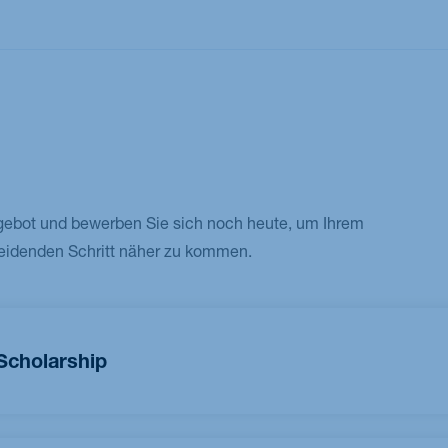
M.Sc. Sustainability Management: Technology,
Analytics & Transformation
gebot und bewerben Sie sich noch heute, um Ihrem
eidenden Schritt näher zu kommen.
Scholarship
olarship zeichnen wir besonders herausragende