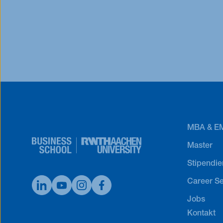
exklusiv
an e-fellows oder e-fellows.net-Alumni 
es
hier
.
MBA & E
Master
Stipendie
Career Se
Jobs
Kontakt