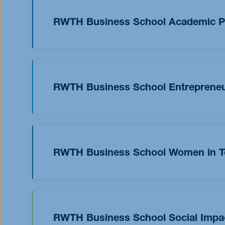
Kandidatinnen und Kandidaten aus, die uns gan
ihrem beruflichen und gesellschaftlichen Engag
RWTH Business School Academic P
Stipendiaten werden vom Admission Team ausge
beläuft sich auf 6.000 €.
Die RWTH Business School belohnt Bewerberin
akademischen Hintergrund verfügen, mit einem
RWTH Business School Entrepreneur
Unsere Programme konzentrieren sich auf die 
der Lage sind, neue Technologien in tragfähig
Daher fördern wir Kandidatinnen und Kandidate
RWTH Business School Women in T
überzeugen, und die gelernt haben, Gelegenhei
Verantwortung zu übernehmen, mit einem Stipen
Wir sind bestrebt mit unserem Women in Tech S
Lernbereitschaft sowie Resilienz sind weitere E
unterstützen und so die Vielfalt in unseren Pr
von 4.000 € wird an herausragende Frauen mit 
RWTH Business School Social Impac