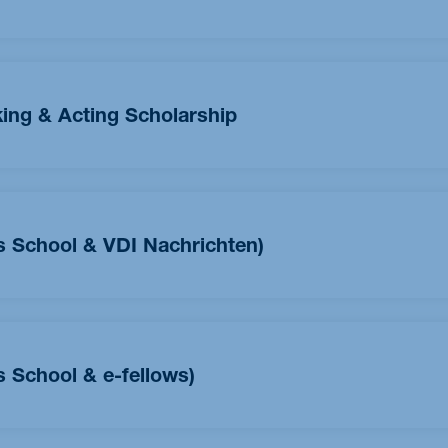
 großen Wert auf soziales Engagement. Dies kann sich
 Studierendeninitiativen oder grundsätzlich durch die Arbeit an
gutekommen, ausdrücken. Positive Beiträge zum
ng & Acting Scholarship
 einem Stipendium über 4.000 €.
.Sc. Sustainability Management belohnen wir nachhaltiges
öhe von 4.000 €. Dies kann sich beispielsweise durch ein
itiativen, sozialen Einrichtungen oder anderen
 School & VDI Nachrichten)
lschaft und Wirtschaft widerspiegeln.
on mit den VDI Nachrichten ein Stipendium
exklusiv
für
MBA Technology Management oder M.Sc. Management &
g & Entrepreneurship | part-time) an. Das Stipendium richtet
 School & e-fellows)
nieurwissenschaftlichem Hintergrund
und beläuft sich jeweils
 mit e-fellows ein Stipendium an. Das Stipendium richtet sich