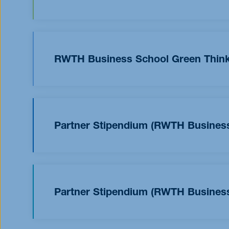
starkem sozialen Engagement vergeben.
Neben akademischen Leistungen legen wir auch
beispielsweise durch ein Ehrenamt, Mitarbeit in
Lösungen, die der Gesellschaft als Ganzes zu
RWTH Business School Green Thinki
gesellschaftlichen Wandel unterstützen wir mit
Exklusiv
für Bewerberinnen und Bewerber des M
Denken und Handeln mit diesem Stipendium in H
Engagement in der Politik, in Nachhaltigkeitsin
Partner Stipendium (RWTH Business
Förderungsmaßnahmen einer nachhaltigen Gesel
Die RWTH Business School bietet in Kooperati
berufsbegleitende Studiengänge (Executive 
Engineering in Technology, Innovation, Marketin
Partner Stipendium (RWTH Business
sich an Bewerberinnen und Bewerber
mit inge
auf eine Höhe von 5.000 €.
Die RWTH Business School bietet in Kooperation