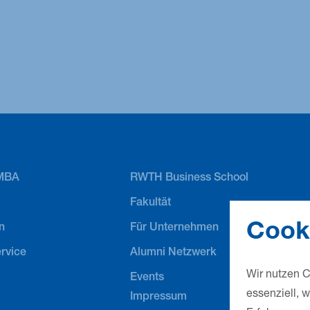
und beläuft sich auf eine Höhe von 4.000 €. Weitere Infos gibt
MBA
RWTH Business School
Fakultät
Cook
n
Für Unternehmen
rvice
Alumni Netzwerk
Wir nutzen C
Events
essenziell, 
Impressum