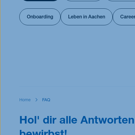
Überblick
Übersicht Master-Programme
Onboarding
Leben in Aachen
Career
Stipendien
Home
FAQ
Hol' dir alle Antworte