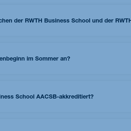
ischen der RWTH Business School und der RWT
ngsanbieter
der RWTH Aachen im Bereich
Management
.
 an Berufstätige und verbinden exzellente interdisziplinäre
. Im Gegensatz zu konsekutiven Studiengängen bringen unsere
ienbeginn im Sommer an?
ein einzigartiges Lernumfeld, den Austausch unter
tzwerk fördert. Unsere kleinen Klassen gewährleisten eine eng
n an, und unser Bewerbungsportal wird am 1. Oktober geöffnet.
lusive Angebote wie Karriereservices, Unternehmensbesuche
ebnis bereichern.
ness School AACSB-akkreditiert?
kultät für Wirtschaftswissenschaften.
 Akkreditierungen für Wirtschaftsstudiengänge. Diese
rwerben einen Abschluss der RWTH Aachen.
Wirtschaftswissenschaften der RWTH Aachen University