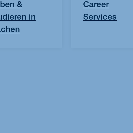
ben &
Career
udieren in
Services
achen