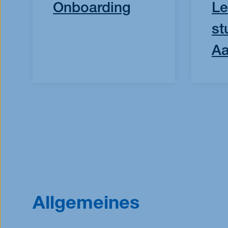
Onboarding
Le
st
A
Allgemeines