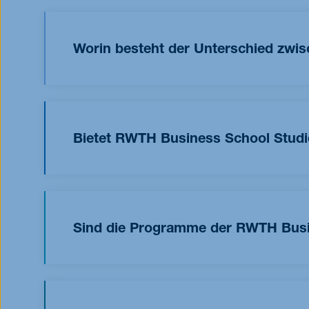
Worin besteht der Unterschied zw
Die RWTH Business School ist der
Weiterbildu
Unsere Studiengänge richten sich ausschließlich
akademische Lehre mit praktischen Einblicken
Bietet RWTH Business School Stud
Studierenden bereits Berufserfahrung mit, was 
Gleichgesinnten und ein starkes berufliches Ne
Nein, wir bieten nur einen Winter-Studienbegin
Interaktion mit den Dozierenden, während exk
und Networking-Veranstaltungen das Studienerl
Sind die Programme der RWTH Busi
Die akademische Verantwortung liegt bei der Fa
Die AACSB-Akkreditierung ist eine der höchsten
Alle Absolventen der RWTH Business School e
Akkreditierung wurde der Fakultät/Schule für 