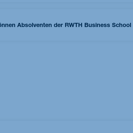
he Hilfskräfte haben mehr Flexibilität hinsichtlich der
nach durchschnittlich 2 Monaten auf den Arbeitsmarkt zurück
beiten als studentische Hilfskräfte, da die Universität einer de
 du die Jobbörse der RWTH Aachen.
können Absolventen der RWTH Business School
. Einerseits spielen die bisherige Berufserfahrung, wichtige
 Rolle. Andererseits ist es wichtig zu entscheiden, ob man
oder wechseln möchte. Ein weiterer wichtiger Faktor sind die
mens. Der Career Service berät auf Wunsch angehende
rhandlungen.