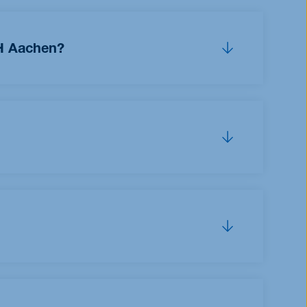
H Aachen?
e