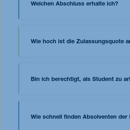
verliehen, zu der auch die RWTH Business Scho
Welchen Abschluss erhalte ich?
Alle unsere Programme (einschließlich des Dat
Wirtschaftswissenschaften der RWTH Aachen un
Aachen.
Wie hoch ist die Zulassungsquote 
Die Zulassung zu unseren Studiengängen ist se
einen Studienplatz.
Bin ich berechtigt, als Student zu 
Unsere internationalen Studierenden haben die
Semesterferien bis zu drei Monate lang im priva
müssen. Sie können also 120 Tage lang Vollzeit 
Wie schnell finden Absolventen der
in Ihrer Aufenthaltsgenehmigung vermerkt. Währ