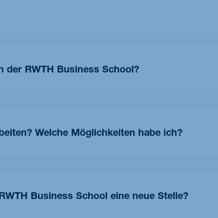
ol gehört.
a Analytics-Programms) sind auch Programme der Fakultät für
d somit erhalten Sie einen vollständigen Abschluss der RWT
an der RWTH Business School?
hr begehrt. Insgesamt erhalten nur 30 % unserer Bewerber
arbeiten? Welche Möglichkeiten habe ich?
 Möglichkeit, während des Semesters oder in den
ten Sektor zu arbeiten, ohne eine Arbeitserlaubnis einholen zu
oder 240 Tage lang Teilzeit arbeiten. Diese Regelung wird auc
 RWTH Business School eine neue Stelle?
end des Semesters dürfen Sie Jobs mit einer Arbeitszeit von