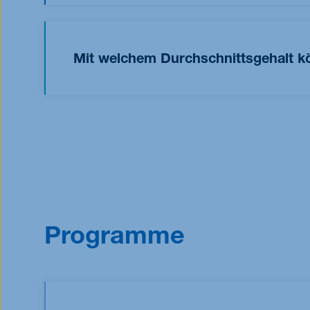
bis zu 20 Stunden pro Woche ausüben. Studentisc
Studierende der RWTH Business School kehren 
Arbeitszeit. Die meisten unserer Studierenden ar
größten Arbeitgeber in Aachen ist.
Hier
findest
Mit welchem Durchschnittsgehalt 
Das Gehalt hängt von verschiedenen Faktoren ab
Kenntnisse, die Noten und die Studiendauer eine
nach dem Studium im gleichen Bereich bleiben 
jeweilige Branche und die Größe des Unterneh
Absolventen zum Thema Gehalt und Gehaltsve
Programme