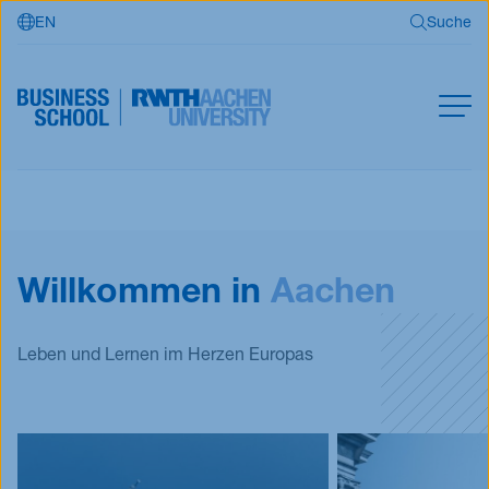
EN
Suche
Zum Hauptinhalt springen
Suche
MBA
Master
Suchen
Willkommen in
Aachen
Offene Kurse
Für Unternehmen
RWTH Business School
Leben und Lernen im Herzen Europas
Jetzt bewerben