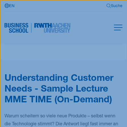
EN
Suche
Zum Hauptinhalt springen
Suche
MBA
Master
Suchen
Offene Kurse
Understanding Customer
Für Unternehmen
Needs - Sample Lecture
RWTH Business School
MME TIME (On-Demand)
Warum scheitern so viele neue Produkte – selbst wenn
Jetzt bewerben
die Technologie stimmt? Die Antwort liegt fast immer an