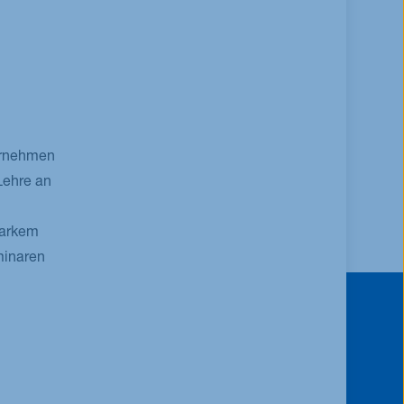
ernehmen
Lehre an
tarkem
minaren