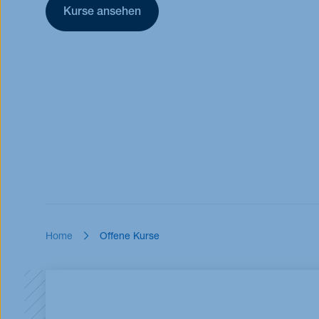
Kurse ansehen
Überblick
Übersicht Master-Programme
Stipendien
Home
Offene Kurse