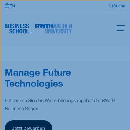
EN
Suche
Zum Hauptinhalt springen
Suche
MBA
Master
Suchen
Manage Future
Offene Kurse
Technologies
Für Unternehmen
RWTH Business School
Entdecken Sie das Weiterbildungsangebot der RWTH
Business School
Jetzt bewerben
Jetzt bewerben