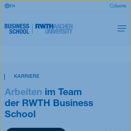
EN
Suche
Zum Hauptinhalt springen
Suche
MBA
Master
Suchen
Offene Kurse
KARRIERE
Für Unternehmen
Arbeiten
im Team
RWTH Business School
der RWTH Business
School
Jetzt bewerben