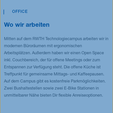
Erfolg bei. Persönliche Weiterentwicklung ist uns
wir in regelmäßigen Formaten zusammen. Damit
jedoch genauso wichtig, wie Eigenverantwortung.
Meetings jedoch nicht zur Last werden, gilt bei uns
OFFICE
Von Feedbackgesprächen bis zur Weiterbildung,
stets das Prinzip: „So viel und lange wie nötig, so
stehen Dir daher viele Möglichkeiten für Dein
Wo wir arbeiten
wenig und kurz wie möglich“.
Wachstum zur Verfügung.
Mitten auf dem RWTH Technologiecampus arbeiten wir in
modernen Büroräumen mit ergonomischen
Arbeitsplätzen. Außerdem haben wir einen Open Space
inkl. Couchbereich, der für offene Meetings oder zum
Entspannen zur Verfügung steht. Die offene Küche ist
Treffpunkt für gemeinsame Mittags- und Kaffeepausen.
Auf dem Campus gibt es kostenfreie Parkmöglichkeiten.
Zwei Bushaltestellen sowie zwei E-Bike Stationen in
unmittelbarer Nähe bieten Dir flexible Anreiseoptionen.