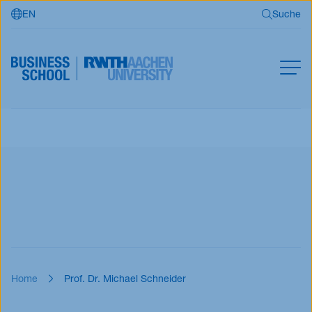
EN
Suche
Zum Hauptinhalt springen
Suche
MBA
Master
Suchen
Offene Kurse
Für Unternehmen
RWTH Business School
Home
Prof. Dr. Michael Schneider
Jetzt bewerben