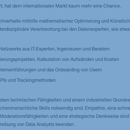
rt, hat dem internationalen Markt kaum mehr eine Chance.
chverhalte mithilfe mathematischer Optimierung und Künstliche
nterdisziplinäre Verantwortung bei den Datenexperten, wie etwa
Netzwerks aus IT-Experten, Ingenieuren und Beratern
ierungsprojekten, Kalkulation von Aufwänden und Kosten
stemeinführungen und das Onboarding von Usern
KPIs und Trackingmethoden
 neben technischen Fähigkeiten und einem industriellen Grundv
chenmenschliche Skills notwendig sind. Empathie, eine schne
oderationsfähigkeiten und eine strategische Denkweise sind 
hreibung von Data Analysts beenden.