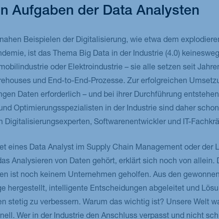
gen Aufgaben der Data Analysten
ahen Beispielen der Digitalisierung, wie etwa dem explodier
emie, ist das Thema Big Data in der Industrie (4.0) keinesweg
ilindustrie oder Elektroindustrie – sie alle setzen seit Jahren 
rehouses und End-to-End-Prozesse. Zur erfolgreichen Umsetz
gen Daten erforderlich – und bei ihrer Durchführung entstehe
und Optimierungsspezialisten in der Industrie sind daher scho
 Digitalisierungsexperten, Softwarenentwickler und IT-Fachkrä
t eines Data Analyst im Supply Chain Management oder der Lo
s Analysieren von Daten gehört, erklärt sich noch von allein.
en ist noch keinem Unternehmen geholfen. Aus den gewonnen
ergestellt, intelligente Entscheidungen abgeleitet und Lösu
 stetig zu verbessern. Warum das wichtig ist? Unsere Welt wa
ell. Wer in der Industrie den Anschluss verpasst und nicht sch