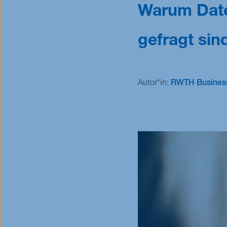
Warum Date
Überblick
Übersicht Master-Programme
Stipendien
gefragt sin
Autor*in:
RWTH Business