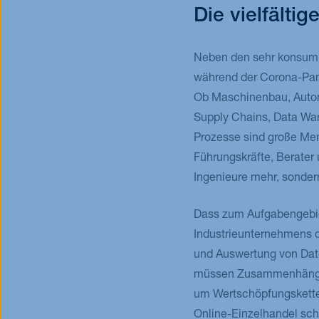
Die vielfälti
Neben den sehr konsumn
während der Corona-Pand
Ob Maschinenbau, Automob
Supply Chains, Data Wa
Prozesse sind große Men
Führungskräfte, Berater 
Ingenieure mehr, sondern
Dass zum Aufgabengebie
Industrieunternehmens da
und Auswertung von Dat
müssen Zusammenhänge h
um Wertschöpfungsketten
Online-Einzelhandel schn