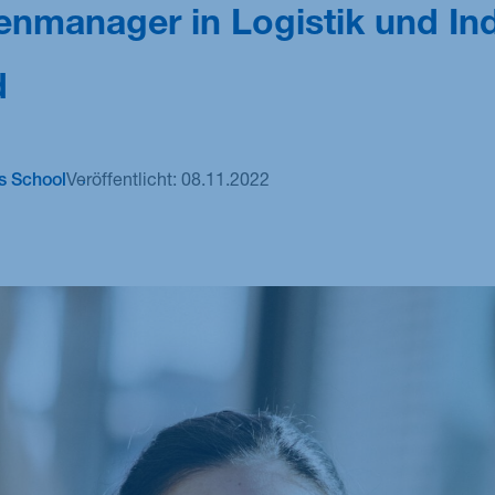
nmanager in Logistik und Ind
M.Sc. Sustainability Management: Technology,
Analytics & Transformation
d
 School
Veröffentlicht:
08.11.2022