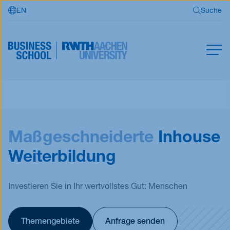
EN
Suche
Zum Hauptinhalt springen
Suche
MBA
Master
Suchen
Maßgeschneiderte
Inhouse
Offene Kurse
Für Unternehmen
Weiterbildung
RWTH Business School
Investieren Sie in Ihr wertvollstes Gut: Menschen
Jetzt bewerben
Themengebiete
Anfrage senden