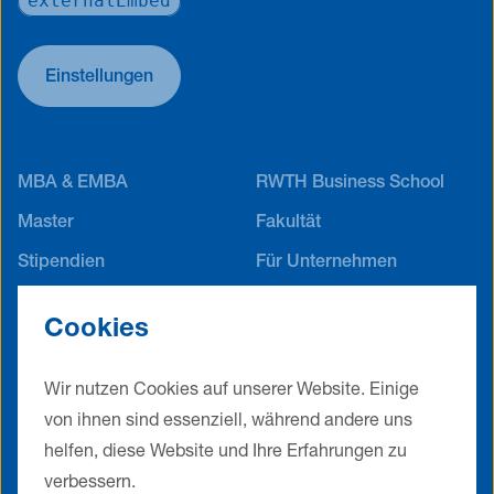
externalEmbed
Einstellungen
MBA & EMBA
RWTH Business School
Master
Fakultät
Stipendien
Für Unternehmen
Career Service
Alumni Netzwerk
Cookies
Jobs
Events
Kontakt
Impressum
Wir nutzen Cookies auf unserer Website. Einige
Datenschutz
AGB
von ihnen sind essenziell, während andere uns
Cookie Einstellungen
helfen, diese Website und Ihre Erfahrungen zu
verbessern.